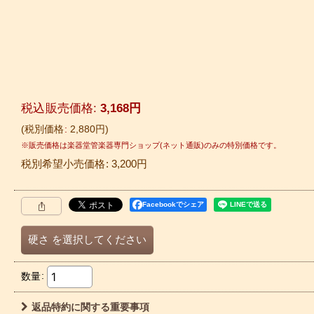
税込
:
3,168
円
税別価格
:
2,880
円
税別希望小売価格
:
3,200
円
Facebookでシェア
硬さ
を選択してください
数量
:
返品特約に関する重要事項