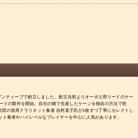
のアンティーブで創立しました。創立当初よりオーボエ用リードのケー
リードの製作を開始。自社の畑で生産したケーンを独自の方法で乾
団の首席クラリネット奏者 吉村直子氏が1枚ずつ丁寧にセレクトし
ット奏者やハイレベルなプレイヤーを中心に人気があります。