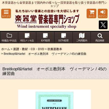
木管楽器から金管楽器まで国内外の様々な一流管楽器を取り扱う管楽器の専門シ
ョップ
カテゴリ
カート
ログイン
特価品 / 中古品
特注メッキ品
EXT処理
DCTV処理
ご利用案内
商品検索
ホーム
>
楽譜・教材・CD・DVD
>
吹奏楽教本
>
Breitkopf&Hartel オーボエ教則本 ヴィーデマン / 45の練習曲
Breitkopf&Hartel オーボエ教則本 ヴィーデマン / 45の
練習曲