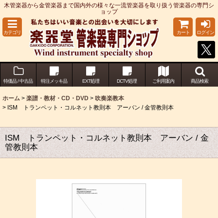
木管楽器から金管楽器まで国内外の様々な一流管楽器を取り扱う管楽器の専門シ
ョップ
カテゴリ
カート
ログイン
特価品 / 中古品
特注メッキ品
EXT処理
DCTV処理
ご利用案内
商品検索
ホーム
>
楽譜・教材・CD・DVD
>
吹奏楽教本
>
ISM トランペット・コルネット教則本 アーバン / 金管教則本
ISM トランペット・コルネット教則本 アーバン / 金
管教則本