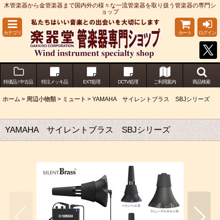
木管楽器から金管楽器まで国内外の様々な一流管楽器を取り扱う管楽器の専門シ
ョップ
カテゴリ
カート
ログイン
特価品 / 中古品
特注メッキ品
EXT処理
DCTV処理
ご利用案内
商品検索
ホーム
>
周辺小物類
>
ミュート
>
YAMAHA サイレントブラス SBJシリーズ
YAMAHA サイレントブラス SBJシリーズ