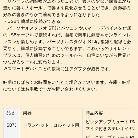
リバーブの調整幅が広がったことで、響きの少ない練習室から
豊かに響く大ホールまで響きを変化させることができ、演奏者の
好みの響きのなかで演奏できるようになりました。
・USBで簡単に接続ができる
パーソナルスタジオ STJとパソコンやスマートデバイスを付属
のUSBケーブルで接続すれば、自宅で簡単に録音やオンラインレ
ッスンが楽しめます。パーソナルスタジオ STJは複雑な配線も必
要なく、簡単に接続することができます。これからのサイレント
ブラスは、個人練習のためのツールから、自宅にいながら世界と
つながるツールに変わります。
※スマートデバイスとの接続にはアダプタが必要です。
納期にしばらくお時間をいただく場合がございます。在庫・納期
についてはお手数ですがお問い合わせください。
品番
楽器
商品内容
ピックアップミュート PM
SB7J
トランペット・コルネット用
マイク付きステレオイヤホ
ピックアップミュート PM