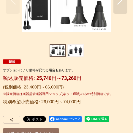
オプションにより価格が変わる場合もあります。
税込
:
25,740
円
～73,260
円
税別価格
:
23,400
円
～66,600
円
税別希望小売価格
:
26,000
円
～74,000
円
Facebookでシェア