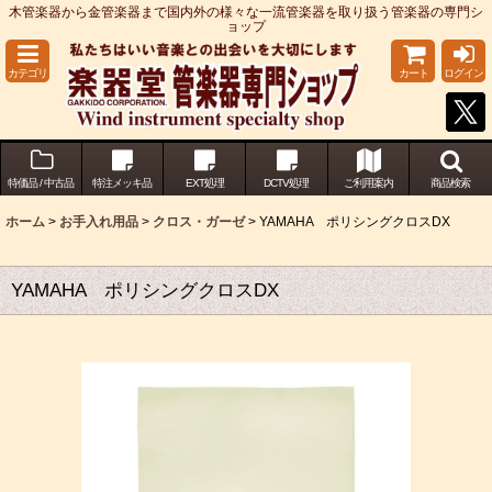
木管楽器から金管楽器まで国内外の様々な一流管楽器を取り扱う管楽器の専門シ
ョップ
カテゴリ
カート
ログイン
特価品 / 中古品
特注メッキ品
EXT処理
DCTV処理
ご利用案内
商品検索
ホーム
>
お手入れ用品
>
クロス・ガーゼ
>
YAMAHA ポリシングクロスDX
YAMAHA ポリシングクロスDX