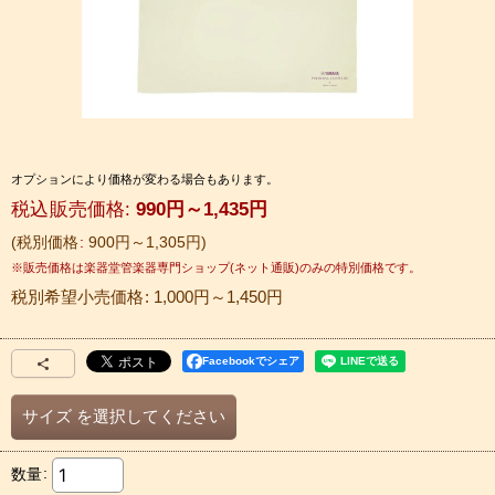
オプションにより価格が変わる場合もあります。
税込
:
990
円
～1,435
円
税別価格
:
900
円
～1,305
円
税別希望小売価格
:
1,000
円
～1,450
円
Facebookでシェア
サイズ
を選択してください
数量
: