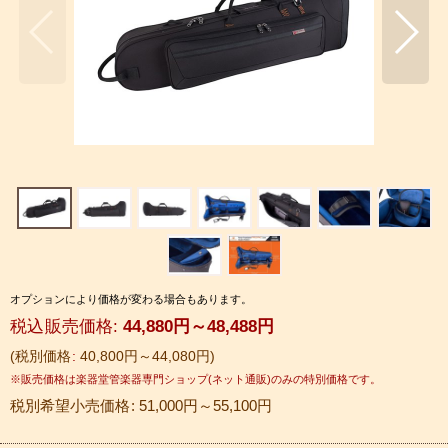
オプションにより価格が変わる場合もあります。
税込
:
44,880
円
～48,488
円
税別価格
:
40,800
円
～44,080
円
税別希望小売価格
:
51,000
円
～55,100
円