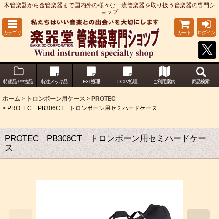
木管楽器から金管楽器まで国内外の様々な一流管楽器を取り扱う管楽器の専門シ
ョップ
カテゴリ
カート
ログイン
特価品 / 中古品
特注メッキ品
EXT処理
DCTV処理
ご利用案内
商品検索
ホーム
>
トロンボーン用ケース
>
PROTEC
>
PROTEC PB306CT トロンボーン用セミハードケース
PROTEC PB306CT トロンボーン用セミハードケー
ス