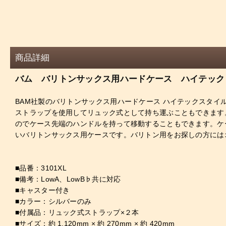
商品詳細
バム バリトンサックス用ハードケース ハイテック
BAM社製のバリトンサックス用ハードケース ハイテックスタ
ストラップを使用してリュック式として持ち運ぶこともできます
のでケース先端のハンドルを持って移動することもできます。ケー
いバリトンサックス用ケースです。バリトン用をお探しの方には
■品番：3101XL
■備考：LowA、LowB♭共に対応
■キャスター付き
■カラー：シルバーのみ
■付属品：リュック式ストラップ×２本
■サイズ：約 1,120mm × 約 270mm × 約 420mm