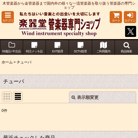
木管楽器から金管楽器まで国内外の様々な一流管楽器を取り扱う管楽器の専門シ
ョップ
カテゴリ
カート
ログイン
特価品 / 中古品
特注メッキ品
EXT処理
DCTV処理
ご利用案内
商品検索
ホーム
>
チューバ
チューバ
表示順変更
閉じる
0
件
サブカテゴリ
:
表示数
:
最近チェックした商品