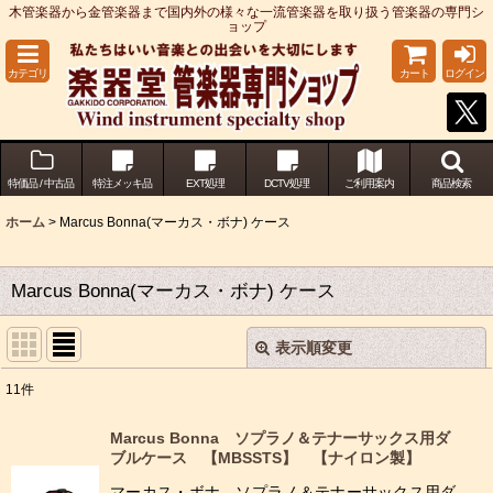
木管楽器から金管楽器まで国内外の様々な一流管楽器を取り扱う管楽器の専門シ
ョップ
カテゴリ
カート
ログイン
特価品 / 中古品
特注メッキ品
EXT処理
DCTV処理
ご利用案内
商品検索
ホーム
>
Marcus Bonna(マーカス・ボナ) ケース
Marcus Bonna(マーカス・ボナ) ケース
表示順変更
閉じる
11
件
表示数
:
Marcus Bonna ソプラノ＆テナーサックス用ダ
ブルケース 【MBSSTS】 【ナイロン製】
並び順
:
マーカス・ボナ ソプラノ＆テナーサックス用ダ